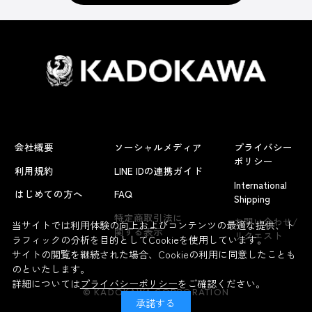
会社概要
ソーシャルメディア
プライバシー
ポリシー
利用規約
LINE IDの連携ガイド
International
はじめての方へ
FAQ
Shipping
特定商取引法に
お問い合わせ/
当サイトでは利用体験の向上およびコンテンツの最適な提供、ト
関する表示
リクエスト
ラフィックの分析を目的としてCookieを使用しています。
サイトの閲覧を継続された場合、Cookieの利用に同意したことも
のといたします。
詳細については
プライバシーポリシー
をご確認ください。
© KADOKAWA CORPORATION
承諾する