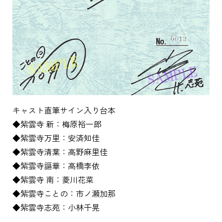
キャスト直筆サイン入り台本
◆紫雲寺 新：梅原裕一郎
◆紫雲寺万里：安済知佳
◆紫雲寺清葉：高野麻里佳
◆紫雲寺謳華：高橋李依
◆紫雲寺 南：菱川花菜
◆紫雲寺ことの：市ノ瀬加那
◆紫雲寺志苑：小林千晃