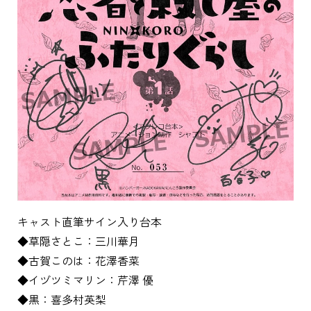
キャスト直筆サイン入り台本
◆草隠さとこ：三川華月
◆古賀このは：花澤香菜
◆イヅツミマリン：芹澤 優
◆黒：喜多村英梨