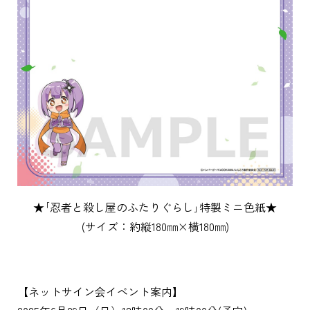
★｢忍者と殺し屋のふたりぐらし｣特製ミニ色紙★
(サイズ：約縦180㎜×横180㎜)
【ネットサイン会イベント案内】