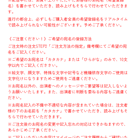
名）を書かせていただき、読み上げもそちらで行わせていただきま
す。
進行の都合上、必ずしもご購入者全員の希望登録名をリアルタイム
で読み上げられない可能性がございます。予めご了承ください。
《ご注意ください！》ご希望の宛名の登録方法
ご注文時の注文STEP2「ご注文方法の指定」備考欄にてご希望の宛
名をご記入ください。
※ご希望のお宛名は「カタカナ」または「ひらがな」のみで、10文
字以内でご記入くだささい。
※絵文字、顔文字、特殊な文字や記号など機種依存文字のご使用は
文字化けになりますためご使用をご遠慮ください。
※お宛名以外の、出演者へのメッセージやご要望等は記入しないよ
うお願いいたします。また、出演者に判断を委ねる内容もご遠慮く
ださい。
※お宛名記入の不備や不適切な内容が含まれていた場合は、注文者
様の下のお名前を「カタカナ」で書かせていただき、読み上げもそ
ちらで行わせていただきます。
※ご注文後のお宛名の変更や記入忘れの対応はできかねますので、
あらかじめご了承ください。
※ご記入いただいた内容はマイページのご注文履歴からご確認いた