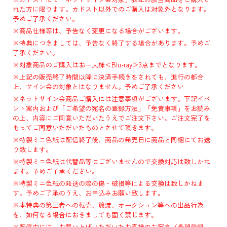
れた方に限ります。カドスト以外でのご購入は対象外となります。
予めご了承ください。
※商品仕様等は、予告なく変更になる場合がございます。
※特典につきましては、予告なく終了する場合があります。予めご
了承ください。
※対象商品のご購入はお一人様＜Blu-ray＞3点までとなります。
※上記の販売終了時間以降に決済手続きをされても、進行の都合
上、サイン会の対象とはなりません。予めご了承ください
※ネットサイン会商品ご購入には注意事項がございます。下記イベ
ント案内および「ご希望の宛名の登録方法」「免責事項」をお読み
の上、内容にご同意いただいたうえでご注文下さい。ご注文完了を
もってご同意いただいたものとさせて頂きます。
※特製ミニ色紙は配信終了後、商品の発売日に商品と同梱にてお送
り致します。
※特製ミニ色紙は代替品等はございませんので交換対応は致しかね
ます。予めご了承ください。
※特製ミニ色紙の発送の際の傷・破損等による交換は致しかねま
す。予めご了承のうえ、お申込みお願い致します。
※本特典の第三者への転売、譲渡、オークション等への出品行為
を、如何なる場合におきましても固く禁じます。
※配信中には、お買い上げいただいたお客様のお宛名（希望登録