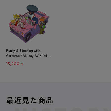
Panty & Stocking with
Garterbelt Blu-ray BOX “All-
Time Bitch Edition”
13,200
円
最近見た商品