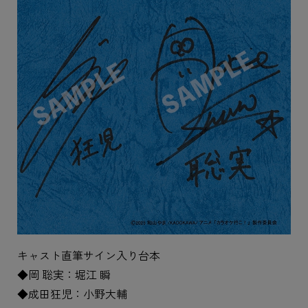
キャスト直筆サイン入り台本
◆岡 聡実：堀江 瞬
◆成田狂児：小野大輔