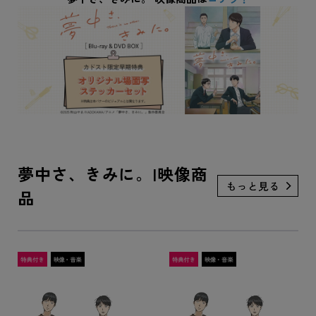
夢中さ、きみに。|映像商
品