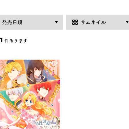
1
件あります