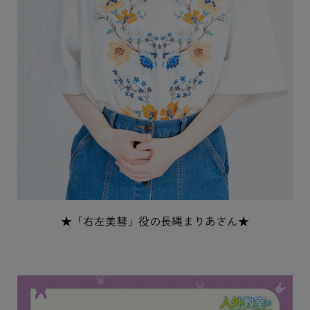
★「右左美彗」役の長縄まりあさん★