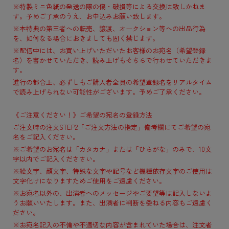
※特製ミニ色紙の発送の際の傷・破損等による交換は致しかねま
す。予めご了承のうえ、お申込みお願い致します。
※本特典の第三者への転売、譲渡、オークション等への出品行為
を、如何なる場合におきましても固く禁じます。
※配信中には、お買い上げいただいたお客様のお宛名（希望登録
名）を書かせていただき、読み上げもそちらで行わせていただきま
す。
進行の都合上、必ずしもご購入者全員の希望登録名をリアルタイム
で読み上げられない可能性がございます。予めご了承ください。
《ご注意ください！》ご希望の宛名の登録方法
ご注文時の注文STEP2「ご注文方法の指定」備考欄にてご希望の宛
名をご記入ください。
※ご希望のお宛名は「カタカナ」または「ひらがな」のみで、10文
字以内でご記入くだささい。
※絵文字、顔文字、特殊な文字や記号など機種依存文字のご使用は
文字化けになりますためご使用をご遠慮ください。
※お宛名以外の、出演者へのメッセージやご要望等は記入しないよ
うお願いいたします。また、出演者に判断を委ねる内容もご遠慮く
ださい。
※お宛名記入の不備や不適切な内容が含まれていた場合は、注文者