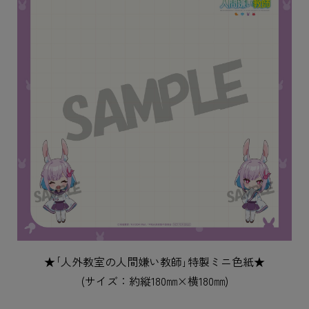
★｢人外教室の人間嫌い教師｣特製ミニ色紙★
(サイズ：約縦180㎜×横180㎜)