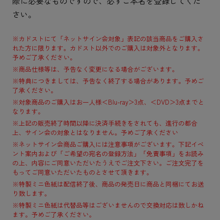
際に必要なものですので、必ずご本名を登録してくだ
さい。
※カドストにて「ネットサイン会対象」表記の該当商品をご購入さ
れた方に限ります。カドスト以外でのご購入は対象外となります。
予めご了承ください。
※商品仕様等は、予告なく変更になる場合がございます。
※特典につきましては、予告なく終了する場合があります。予めご
了承ください。
※対象商品のご購入はお一人様＜Blu-ray＞3点、＜DVD＞3点までと
なります。
※上記の販売終了時間以降に決済手続きをされても、進行の都合
上、サイン会の対象とはなりません。予めご了承ください
※ネットサイン会商品ご購入には注意事項がございます。下記イベ
ント案内および「ご希望の宛名の登録方法」「免責事項」をお読み
の上、内容にご同意いただいたうえでご注文下さい。ご注文完了を
もってご同意いただいたものとさせて頂きます。
※特製ミニ色紙は配信終了後、商品の発売日に商品と同梱にてお送
り致します。
※特製ミニ色紙は代替品等はございませんので交換対応は致しかね
ます。予めご了承ください。