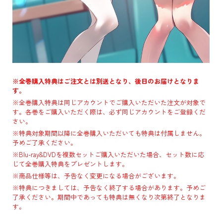
※全巻購入特典はご注文とは別送となり、後日のお届けとなりま
す。
※全巻購入特典は同じアカウントでご購入いただいた注文が対象で
す。各巻をご購入いただく際は、必ず同じアカウントをご登録くだ
さい。
※特典対象期間以降に全巻購入いただいても特典は付属しません。
予めご了承ください。
※Blu-ray&DVDを複数セットご購入いただいた場合、セット数に応
じて全巻購入特典をプレゼントします。
※商品仕様等は、予告なく変更になる場合がございます。
※特典につきましては、予告なく終了する場合があります。予めご
了承ください。期間中であっても特典は無くなり次第終了となりま
す。