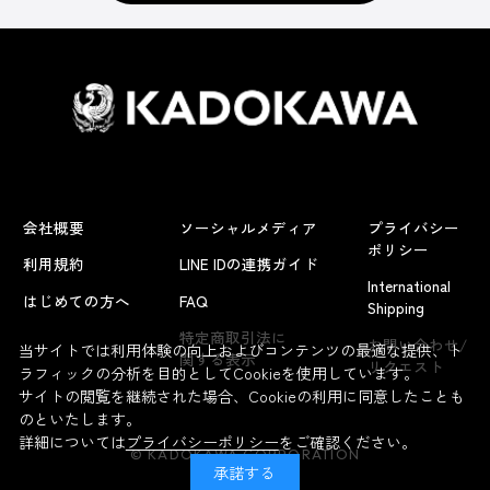
会社概要
ソーシャルメディア
プライバシー
ポリシー
利用規約
LINE IDの連携ガイド
International
はじめての方へ
FAQ
Shipping
特定商取引法に
お問い合わせ/
当サイトでは利用体験の向上およびコンテンツの最適な提供、ト
関する表示
リクエスト
ラフィックの分析を目的としてCookieを使用しています。
サイトの閲覧を継続された場合、Cookieの利用に同意したことも
のといたします。
詳細については
プライバシーポリシー
をご確認ください。
© KADOKAWA CORPORATION
承諾する