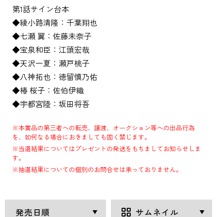
第1話サイン台本
◆綾小路清隆：千葉翔也
◆七瀬 翼：佐藤未奈子
◆宝泉和臣：江頭宏哉
◆天沢一夏：瀬戸桃子
◆八神拓也：徳留慎乃佑
◆椿 桜子：佐伯伊織
◆宇都宮陸：坂田将吾
※本賞品の第三者への転売、譲渡、オークション等への出品行為
を、如何なる場合におきましても固く禁じます。
※当選結果についてはプレゼントの発送をもちましてお知らせしま
す。
※抽選結果についての個別のお問合せは承っておりません。