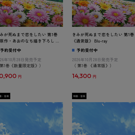
みが死ぬまで恋をしたい 第1巻
きみが死ぬまで恋をしたい 第1巻
原作・あおのなち描き下ろし ア
《通常版》 Blu-ray
リルスタンド＆タペストリー付
予約受付中
予約受付中
完全数量限定版》 Blu-ray
026年10月28日発売予定
2026年10月28日発売予定
第1巻《数量限定版》）
（ 第1巻 《通常版》）
0,900
14,300
円
円