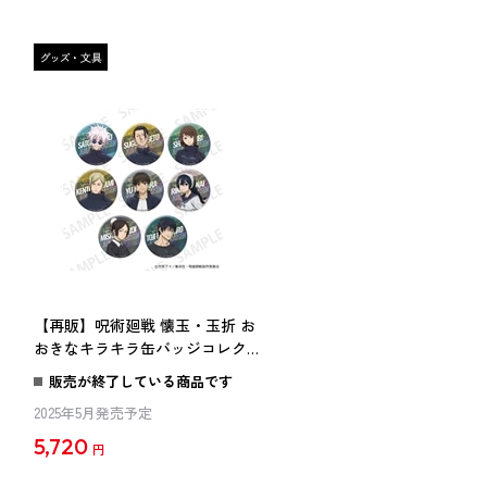
【再販】呪術廻戦 懐玉・玉折 お
おきなキラキラ缶バッジコレクシ
ョン BOX
販売が終了している商品です
2025年5月発売予定
5,720
円