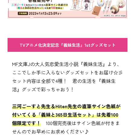
TVアニメ化決定記念『義妹生活』1stグッズセット
MF文庫Jの大人気恋愛生活小説『義妹生活』より、
ここでしか手に入らないグッズセットをお届け☆彡
セット内容は全部で4種！ 君の生活を『義妹生
活』グッズで彩っちゃおう！
三河ごーすと先生＆Hiten先生の直筆サイン色紙が
付いてくる「義妹と365日生活セット」は先着100
個限定です！
100個完売後はサイン色紙が付きま
せんのでお早めにお求めください♪