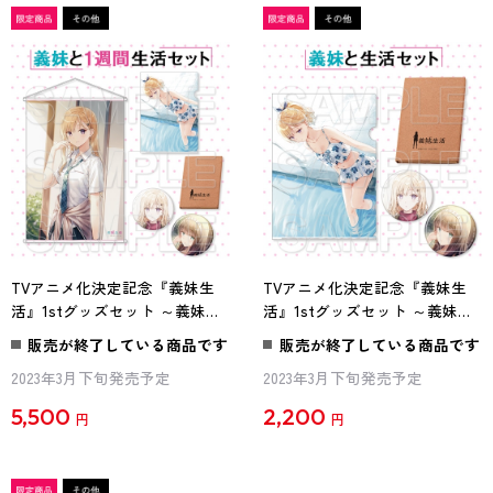
TVアニメ化決定記念『義妹生
TVアニメ化決定記念『義妹生
活』1stグッズセット ～義妹と1
活』1stグッズセット ～義妹と
週間生活セット～
生活セット～
販売が終了している商品です
販売が終了している商品です
2023年3月下旬発売予定
2023年3月下旬発売予定
5,500
2,200
円
円