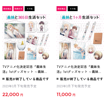
TVアニメ化決定記念『義妹生
TVアニメ化決定記念『義妹生
活』1stグッズセット ～義妹と
活』1stグッズセット ～義妹と1
365日生活セット～ 著者＆イ
ヶ月生活セット～
販売が終了している商品です
販売が終了している商品です
ラストレーター直筆サイン入り
2023年3月下旬発売予定
2023年3月下旬発売予定
ミニ色紙セット付き
22,000
11,000
円
円