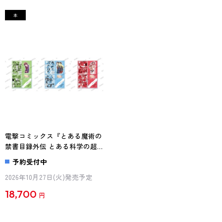
電撃コミックス『とある魔術の
禁書目録外伝 とある科学の超
電磁砲21』特装版 名シーンジ
予約受付中
オラマセットvol.2（初春飾利・
2026年10月27日(火)発売予定
佐天涙子・御坂美琴＆白井黒
子）
18,700
円