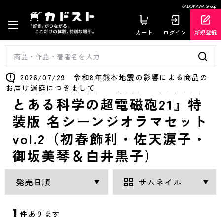
KADOKAWA Group
カート
ログイン
新規登録
2026/07/29 令和8年熊本地震の影響による商品の
『とある魔術の禁書目録外伝
お届け遅延につきまして
とある科学の超電磁砲21』特
装版 名シーンジオラマセット
vol.2（初春飾利・佐天涙子・
御坂美琴＆白井黒子）
1
件あります