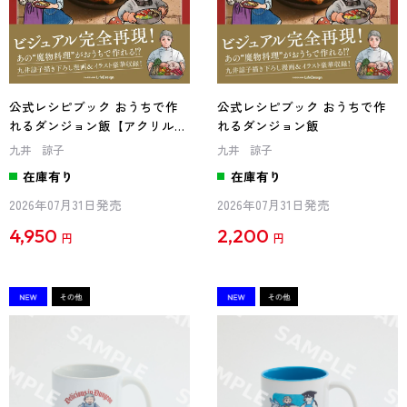
公式レシピブック おうちで作
公式レシピブック おうちで作
れるダンジョン飯【アクリルコ
れるダンジョン飯
ースター付きカドスト限定特装
九井 諒子
九井 諒子
版】
在庫有り
在庫有り
2026年07月31日発売
2026年07月31日発売
4,950
2,200
円
円