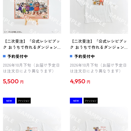
【二次受注】「公式レシピブッ
【二次受注】「公式レシピブッ
ク おうちで作れるダンジョン
ク おうちで作れるダンジョン
飯」九井諒子描き下ろし カラ
飯」九井諒子描き下ろし Tシ
予約受付中
予約受付中
ーイラストプレート（全員
ャツ（ライオス）
2026年10月下旬（お届け予定日
2026年10月下旬（お届け予定日
Ver.）
は注文日により異なります）
は注文日により異なります）
5,500
4,950
円
円