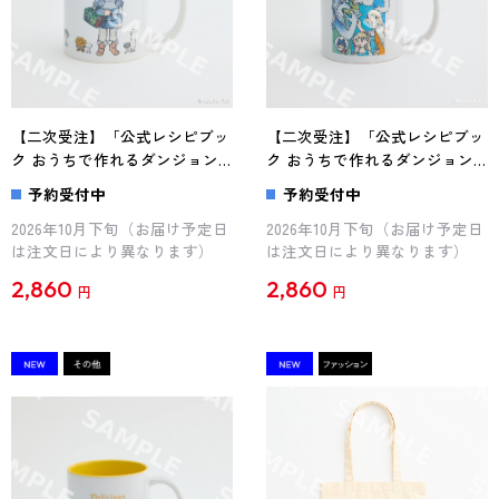
【二次受注】「公式レシピブッ
【二次受注】「公式レシピブッ
ク おうちで作れるダンジョン
ク おうちで作れるダンジョン
飯」九井諒子描き下ろし マグ
飯」九井諒子描き下ろし マグ
予約受付中
予約受付中
カップ（ライオスと翼獅子）
カップ（イヅヅミはどこ？）
2026年10月下旬（お届け予定日
2026年10月下旬（お届け予定日
は注文日により異なります）
は注文日により異なります）
2,860
2,860
円
円