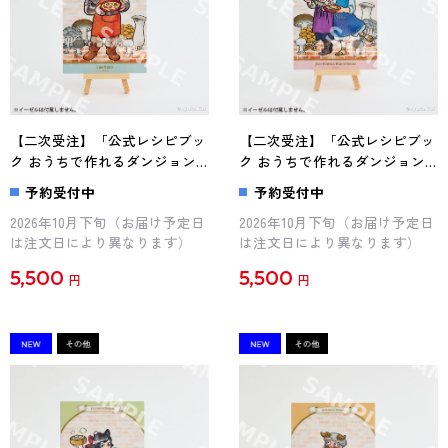
【二次受注】「公式レシピブッ
【二次受注】「公式レシピブッ
ク おうちで作れるダンジョン
ク おうちで作れるダンジョン
飯」九井諒子描き下ろし カラ
飯」九井諒子描き下ろし カラ
予約受付中
予約受付中
ーイラストプレート（ライオ
ーイラストプレート（マルシル
2026年10月下旬（お届け予定日
2026年10月下旬（お届け予定日
ス）
とファリン）
は注文日により異なります）
は注文日により異なります）
5,500
5,500
円
円