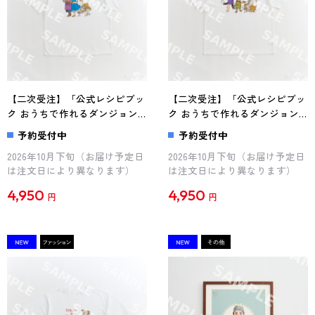
【二次受注】「公式レシピブッ
【二次受注】「公式レシピブッ
ク おうちで作れるダンジョン
ク おうちで作れるダンジョン
飯」九井諒子描き下ろし Tシ
飯」九井諒子描き下ろし Tシ
予約受付中
予約受付中
ャツ（マルシルとファリン）
ャツ（チルチャックとイヅツ
2026年10月下旬（お届け予定日
2026年10月下旬（お届け予定日
ミ）
は注文日により異なります）
は注文日により異なります）
4,950
4,950
円
円