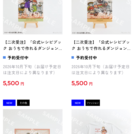
【二次受注】「公式レシピブッ
【二次受注】「公式レシピブッ
ク おうちで作れるダンジョン
ク おうちで作れるダンジョン
飯」九井諒子描き下ろし カラ
飯」九井諒子描き下ろし カラ
予約受付中
予約受付中
ーイラストプレート（チルチャ
ーイラストプレート（センシ）
2026年10月下旬（お届け予定日
2026年10月下旬（お届け予定日
ックとイヅツミ）
は注文日により異なります）
は注文日により異なります）
5,500
5,500
円
円