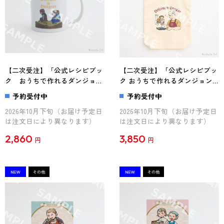
【二次受注】「公式レシピブッ
【二次受注】「公式レシピブッ
ク おうちで作れるダンジョン
ク おうちで作れるダンジョン
飯」九井諒子描き下ろし マグ
飯」九井諒子描き下ろし トー
予約受付中
予約受付中
カップ（センシ調理中）
トバッグ
2026年10月下旬（お届け予定日
2026年10月下旬（お届け予定日
は注文日により異なります）
は注文日により異なります）
2,860
3,850
円
円