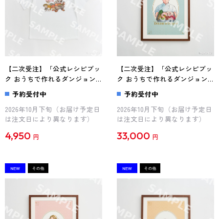
【二次受注】「公式レシピブッ
【二次受注】「公式レシピブッ
ク おうちで作れるダンジョン
ク おうちで作れるダンジョン
飯」九井諒子描き下ろし Tシ
飯」額縁付きイラスト（ライオ
予約受付中
予約受付中
ャツ（センシ）
ス）
2026年10月下旬（お届け予定日
2026年10月下旬（お届け予定日
は注文日により異なります）
は注文日により異なります）
4,950
33,000
円
円