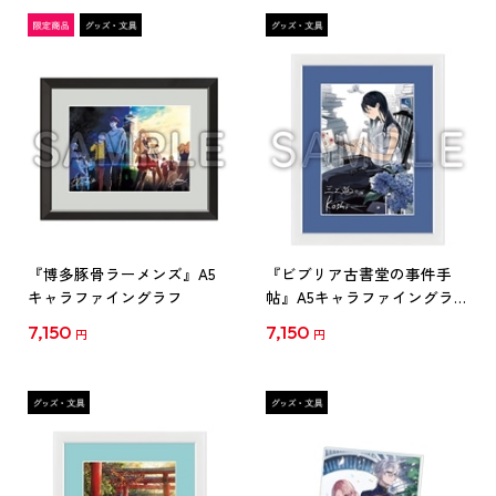
『博多豚骨ラーメンズ』A5
『ビブリア古書堂の事件手
キャラファイングラフ
帖』A5キャラファイングラ
フ
7,150
7,150
円
円