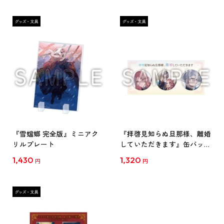
『雪蟷螂 完全版』ミニアク
『拝啓見知らぬ旦那様、離婚
リルプレート
していただきます』缶バッジ
セット
1,430
1,320
円
円