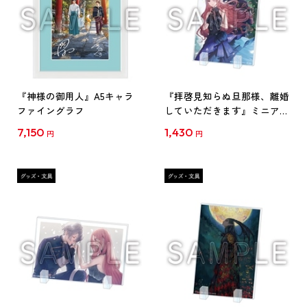
『神様の御用人』A5キャラ
『拝啓見知らぬ旦那様、離婚
ファイングラフ
していただきます』ミニアク
リルプレート[1]
7,150
1,430
円
円