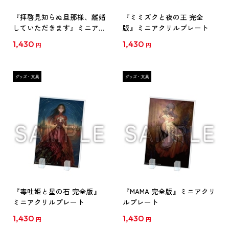
『拝啓見知らぬ旦那様、離婚
『ミミズクと夜の王 完全
していただきます』ミニアク
版』ミニアクリルプレート
リルプレート[2]
1,430
1,430
円
円
『毒吐姫と星の石 完全版』
『MAMA 完全版』ミニアクリ
ミニアクリルプレート
ルプレート
1,430
1,430
円
円