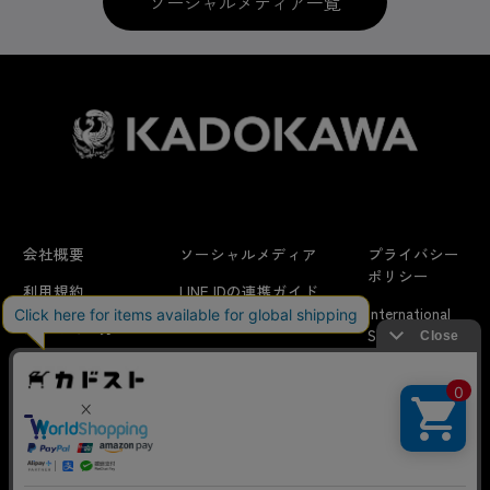
ソーシャルメディア一覧
会社概要
ソーシャルメディア
プライバシー
ポリシー
利用規約
LINE IDの連携ガイド
International
はじめての方へ
FAQ
Shipping
特定商取引法に
お問い合わせ/
当サイトでは利用体験の向上およびコンテンツの最適な提供、ト
関する表示
リクエスト
ラフィックの分析を目的としてCookieを使用しています。
サイトの閲覧を継続された場合、Cookieの利用に同意したことも
のといたします。
詳細については
プライバシーポリシー
をご確認ください。
© KADOKAWA CORPORATION