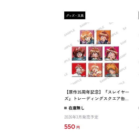
【原作35周年記念】『スレイヤー
ズ』トレーディングスクエア缶バ
ッジ
在庫無し
2026年3月発売予定
550
円