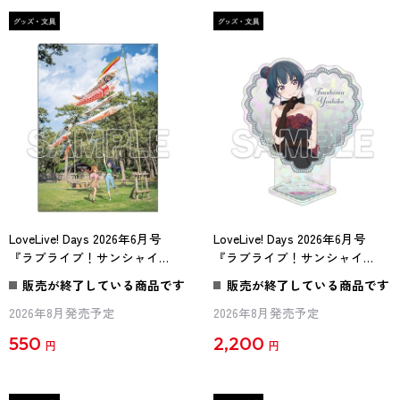
LoveLive! Days 2026年6月号
LoveLive! Days 2026年6月号
『ラブライブ！サンシャイ
『ラブライブ！サンシャイ
ン!!』クリアファイル Aqours
ン!!』ハート型アクリルスタン
販売が終了している商品です
販売が終了している商品です
千歌＆果南[2]
ド Aqours 善子
2026年8月発売予定
2026年8月発売予定
550
2,200
円
円