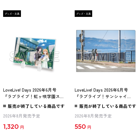
LoveLive! Days 2026年6月号
LoveLive! Days 2026年6月号
『ラブライブ！虹ヶ咲学園スク
『ラブライブ！サンシャイ
ールアイドル同好会』ミニアク
ン!!』クリアファイル Aqours
販売が終了している商品です
販売が終了している商品です
リルプレート 果林＆彼方
ダイヤ＆善子[2]
2026年8月発売予定
2026年8月発売予定
1,320
550
円
円