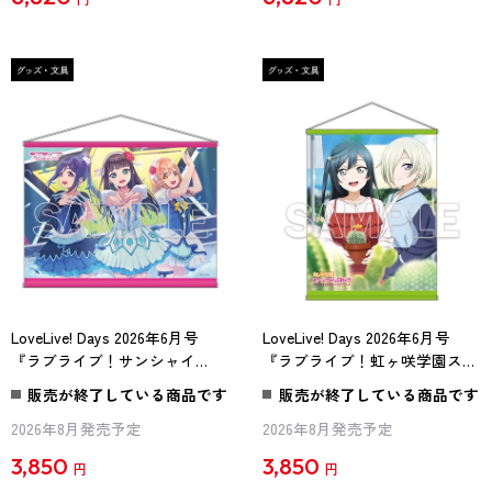
LoveLive! Days 2026年6月号
LoveLive! Days 2026年6月号
『ラブライブ！サンシャイ
『ラブライブ！虹ヶ咲学園スク
ン!!』B2タペストリー Aqours
ールアイドル同好会』B2タペス
販売が終了している商品です
販売が終了している商品です
AZALEA[2]
トリー せつ菜＆ミア[2]
2026年8月発売予定
2026年8月発売予定
3,850
3,850
円
円