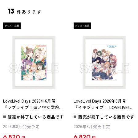
13
件あります
LoveLive! Days 2026年6月号
LoveLive! Days 2026年6月号
『ラブライブ！蓮ノ空女学院ス
『イキヅライブ！ LOVELIVE!
クールアイドルクラブ』A5キャ
BLUEBIRD』A5キャラファイン
販売が終了している商品です
販売が終了している商品です
ラファイングラフ 花帆＆梢＆
グラフ
2026年8月発売予定
2026年8月発売予定
吟子＆セラス＆泉
6,820
6,820
円
円