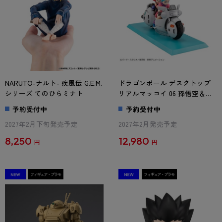
NARUTO-ナルト- 疾風伝 G.E.M.
ドラゴンボール デスクトップ
シリーズ てのひらミナト
リアルマッコイ 06 孫悟空＆ブ
ルマ -限定復刻仕様版-
予約受付中
予約受付中
2027年2月下旬発売予定
2027年2月発売予定
8,250
12,980
円
円