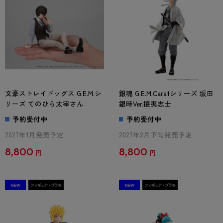
文豪ストレイドッグス G.E.M.シ
銀魂 G.E.M.Caratシリーズ 坂田
リーズ てのひら太宰さん
銀時Ver.攘夷志士
予約受付中
予約受付中
2027年1月発売予定
2027年2月下旬発売予定
8,800
8,800
円
円