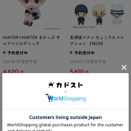
HUNTER×HUNTER るかっぷ キ
名探偵コナン ちょこりんコレ
ルア＝ゾルディック
クション 【1BOX】
予約受付中
予約受付中
2027年1月発売予定
2026年12月発売予定
4,620
5,610
円
円