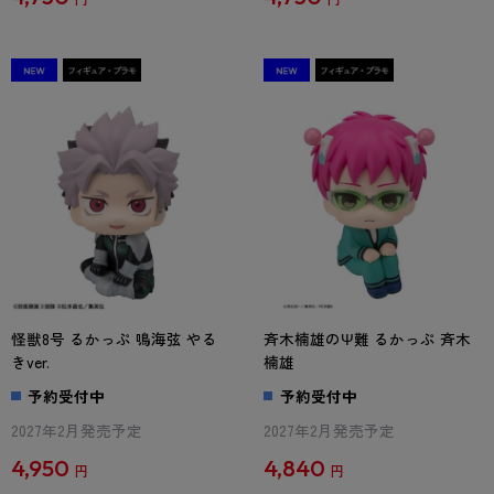
怪獣8号 るかっぷ 鳴海弦 やる
斉木楠雄のΨ難 るかっぷ 斉木
きver.
楠雄
予約受付中
予約受付中
2027年2月発売予定
2027年2月発売予定
4,950
4,840
円
円