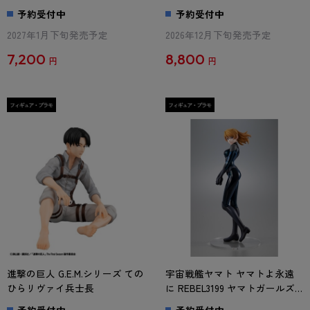
NYANTER×NYANTER 幻影旅団
予約受付中
予約受付中
×CAT 【1BOX】
2027年1月下旬発売予定
2026年12月下旬発売予定
7,200
8,800
円
円
進撃の巨人 G.E.M.シリーズ ての
宇宙戦艦ヤマト ヤマトよ永遠
ひらリヴァイ兵士長
に REBEL3199 ヤマトガールズ
コレクション 森雪デザリアム
予約受付中
予約受付中