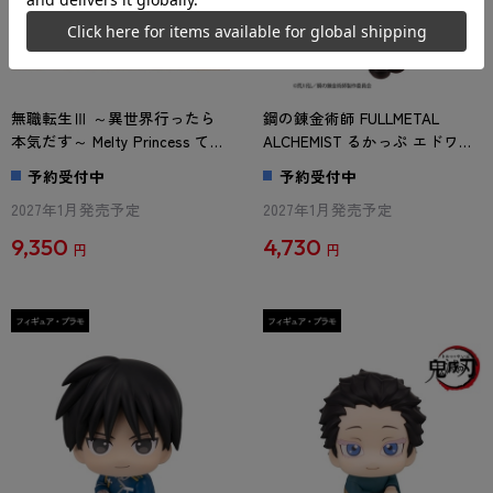
無職転生Ⅲ ～異世界行ったら
鋼の錬金術師 FULLMETAL
本気だす～ Melty Princess ての
ALCHEMIST るかっぷ エドワー
ひらエリス 添い寝だニャンVer.
ド・エルリック
予約受付中
予約受付中
2027年1月発売予定
2027年1月発売予定
9,350
4,730
円
円