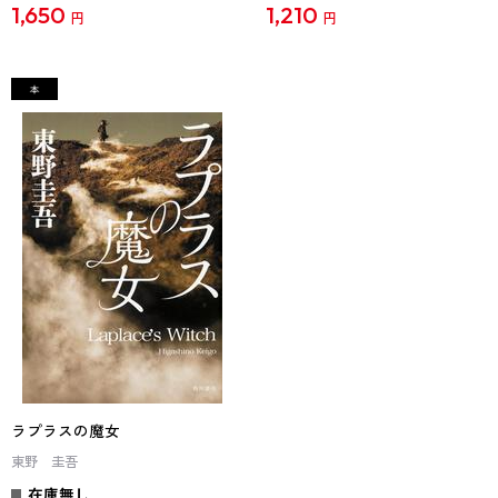
1,650
1,210
円
円
ラプラスの魔女
東野 圭吾
在庫無し