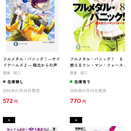
フルメタル・パニック！―サイ
フルメタル・パニック！ ８
ドアームズ２― 極北からの声
燃えるワン・マン・フォース
フルメタル・パニック！
賀東 招二
賀東 招二
在庫無し
在庫有り
2006年07月20日発売
2006年01月20日発売
572
770
円
円