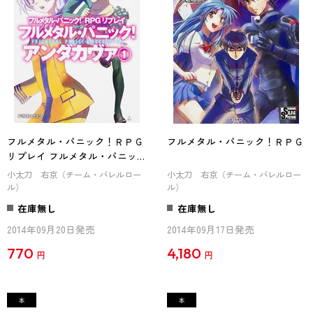
フルメタル・パニック！ＲＰＧ
フルメタル・パニック！ＲＰＧ
リプレイ フルメタル・パニッ
ク！ アンダカヴァ（１）
小太刀 右京（チーム・バレルロー
小太刀 右京（チーム・バレルロー
ル）
ル）
在庫無し
在庫無し
2014年09月20日発売
2014年09月17日発売
770
4,180
円
円