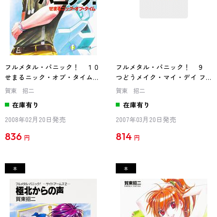
フルメタル・パニック！ １０
フルメタル・パニック！ ９
せまるニック・オブ・タイム
つどうメイク・マイ・デイ フ
フルメタル・パニック！
ルメタル・パニック！
賀東 招二
賀東 招二
在庫有り
在庫有り
2008年02月20日発売
2007年03月20日発売
836
814
円
円