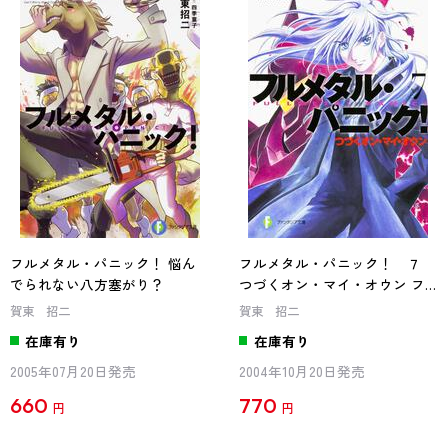
フルメタル・パニック！ 悩ん
フルメタル・パニック！ ７
でられない八方塞がり？
つづくオン・マイ・オウン フ
ルメタル・パニック！
賀東 招二
賀東 招二
在庫有り
在庫有り
2005年07月20日発売
2004年10月20日発売
660
770
円
円