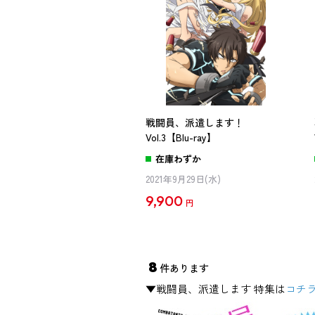
戦闘員、派遣します！
Vol.3【Blu-ray】
在庫わずか
2021年9月29日(水)
9,900
円
8
件あります
▼戦闘員、派遣します 特集は
コチ