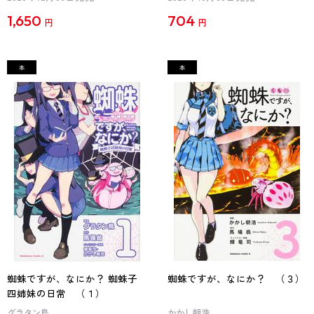
1,650
704
円
円
蜘蛛ですが、なにか？ 蜘蛛子
蜘蛛ですが、なにか？ （３）
四姉妹の日常 （１）
グラタン鳥
かかし朝浩