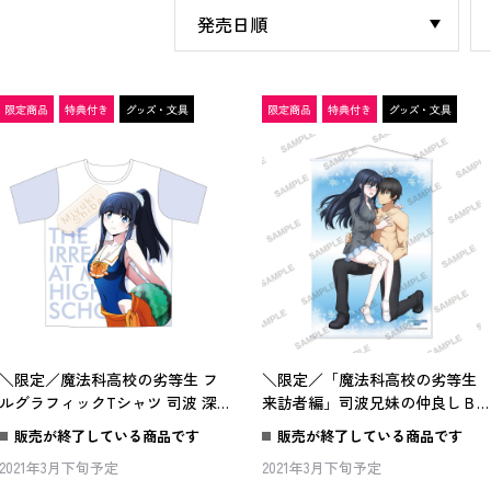
＼限定／魔法科高校の劣等生 フ
＼限定／「魔法科高校の劣等生
ルグラフィックTシャツ 司波 深
来訪者編」司波兄妹の仲良しＢ
雪(限定特典缶バッジ付き)
タペストリー
販売が終了している商品です
販売が終了している商品です
2021年3月下旬予定
2021年3月下旬予定