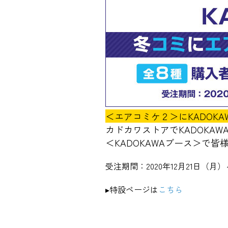
＜エアコミケ２＞にKADOK
カドカワストアでKADOKA
＜KADOKAWAブース＞で
受注期間：2020年12月21日（月）
▸特設ページは
こちら