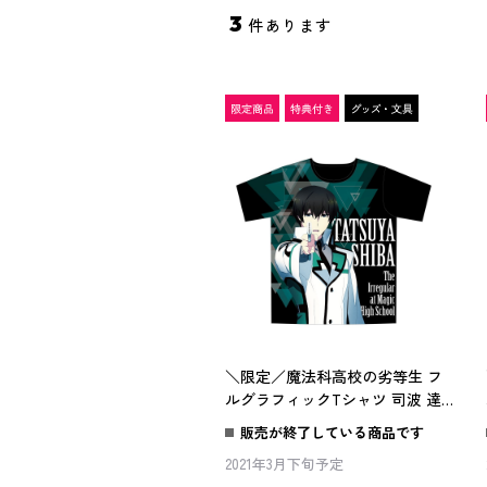
3
件あります
＼限定／魔法科高校の劣等生 フ
ルグラフィックTシャツ 司波 達
也(限定特典缶バッジ付き)
販売が終了している商品です
2021年3月下旬予定