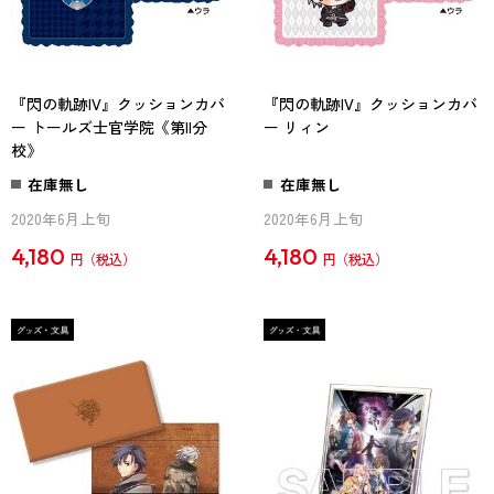
『閃の軌跡IV』クッションカバ
『閃の軌跡IV』クッションカバ
ー トールズ士官学院《第II分
ー リィン
校》
在庫無し
在庫無し
2020年6月上旬
2020年6月上旬
4,180
4,180
円
円