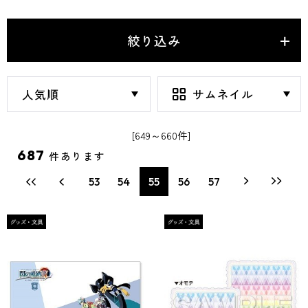
絞り込み
[649～660件]
687
件あります
53
54
55
56
57