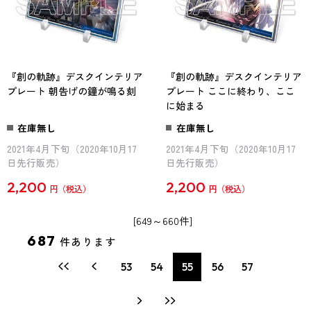
『創の軌跡』デスクインテリア
『創の軌跡』デスクインテリア
プレート 朝告げの鐘が鳴る刻
プレート ここに終わり、ここ
に始まる
在庫無し
在庫無し
2021年4月下旬（2020年10月17
2021年4月下旬（2020年10月17
日先行販売）
日先行販売）
2,200
2,200
円
円
[649～660件]
687
件あります
53
54
55
56
57