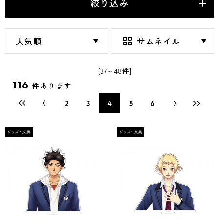
絞り込み
[37～48件]
116
件あります
2
3
4
5
6