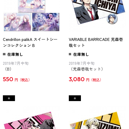
Cendrillon palikA スイートシー
VARIABLE BARRICADE 光森壱
ンコレクション B
哉セット
在庫無し
在庫無し
2019年7月中旬
2019年7月中旬
（B）
（光森壱哉セット）
550
3,080
円
円