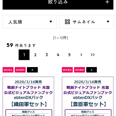
絞り込み
[1～12件]
59
件あります
1
2
3
4
5