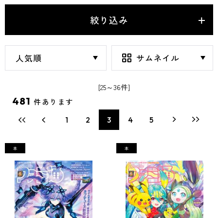
絞り込み
[25～36件]
481
件あります
1
2
3
4
5