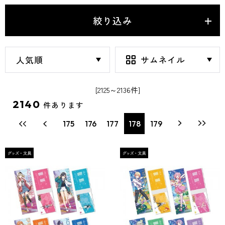
絞り込み
[2125～2136件]
2140
件あります
175
176
177
178
179