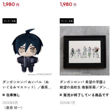
1,980
1,980
円
円
ダンガンロンパ ぬいパル（ぬ
ダンガンロンパ 希望の学園と
いぐるみマスコット）／最原
絶望の高校生 複製原画／ダン
終一
ガンロンパ
在庫無し
販売が終了している商品です
2026年8月
2026年7月
（最原 終一）