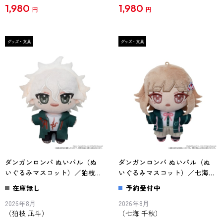
1,980
1,980
円
円
ダンガンロンパ ぬいパル（ぬ
ダンガンロンパ ぬいパル（ぬ
いぐるみマスコット）／狛枝
いぐるみマスコット）／七海
凪斗
千秋
在庫無し
予約受付中
2026年8月
2026年8月
（狛枝 凪斗）
（七海 千秋）