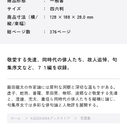
商品形態
一般書
サイズ
四六判
商品寸法（横/
128 × 188 × 28.0 mm
縦/束幅）
総ページ数
376ページ
敬愛する先達、同時代の俳人たち、故人追悼、句
集序文など、７１編を収録。
飯田龍太の作家論には犀利な洞察と深切な温もりがある。
虚子、蛇笏、普羅、草田男、楸邨、波郷など敬愛する先達
と、澄雄、兜太、重信ら同時代の俳人たちを縦横に論じ、
句集序文では多彩な俳句論と人物評を展開する。
ホーム
KADOKAWAブックストア
写真集