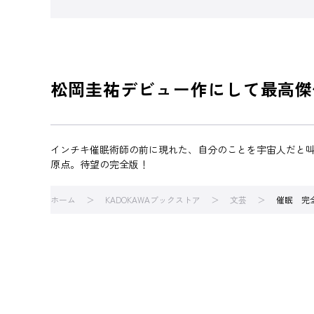
松岡圭祐デビュー作にして最高傑
インチキ催眠術師の前に現れた、自分のことを宇宙人だと
原点。待望の完全版！
ホーム
KADOKAWAブックストア
文芸
催眠 完