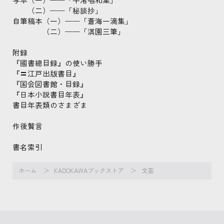
（二）──「秘談抄」
自筆稿本（一）──「蒼海一滴集」
（二）──「淇園三筆」
附録
『國書總目録』の使い勝手
『〓江戸出版書目』
『国会図書館・目録』
『日本小説書目年表』
書目年表類のさまざま
作後贅言
書名索引
ホーム
KADOKAWAブックストア
文芸