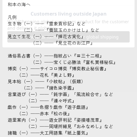
和本の海へ
凡例
生き物（一）──『霊象貢珍記』など
（二）──『養鼠玉のかけはし』など
見立て生花（一）──『挿花古実化』
（二）──『見立花のお江戸』
通俗易占書（一）──指紋占い『〓三十二相』
（二）──宝くじ必勝法『富札買様秘伝』
博奕（一）──サイコロ博奕『博奕教止秘伝書』
（二）──花札『美よし野』
見本帖（一）──『小紋帖』（仮題）
（二）──『諸色染手鑑』
言葉遊び（一）──「鈍字画」「風流絵合せ」など
（二）──『連々呼式』
戯作（一）──色摺り戯作『遊子戯語』
（二）──赤本『松の後』
遊里案内（一）──遊女評判記『姿摸嗜茂草』
（二）──岡場所細見『おみなめし』など
諸職（一）──大工用語集『紙上蜃気』