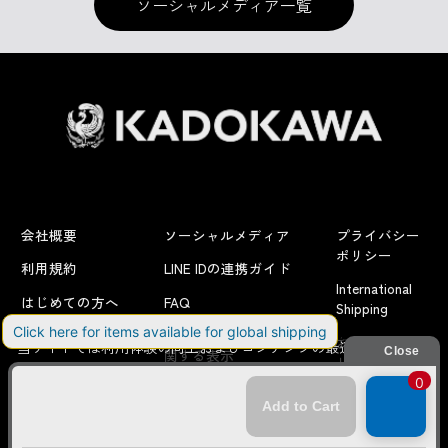
ソーシャルメディア一覧
会社概要
ソーシャルメディア
プライバシー
ポリシー
利用規約
LINE IDの連携ガイド
International
はじめての方へ
FAQ
Shipping
よくあるお問い合わせ
特定商取引法に
お問い合わせ/
当サイトでは利用体験の向上およびコンテンツの最適な提供、ト
関する表示
リクエスト
ラフィックの分析を目的としてCookieを使用しています。
サイトの閲覧を継続された場合、Cookieの利用に同意したことも
のといたします。
詳細については
プライバシーポリシー
をご確認ください。
© KADOKAWA CORPORATION