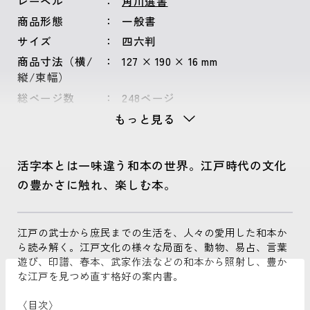
レーベル
角川選書
商品形態
一般書
サイズ
四六判
商品寸法（横/
127 × 190 × 16 mm
縦/束幅）
総ページ数
248ページ
もっと見る
活字本とは一味違う和本の世界。江戸時代の文化
の豊かさに触れ、楽しむ本。
江戸の武士から庶民までの生活を、人々の愛用した和本か
ら読み解く。江戸文化の様々な局面を、動物、易占、言葉
遊び、印譜、春本、武家作法などの和本から照射し、豊か
な江戸を見つめ直す格好の案内書。
〈目次〉