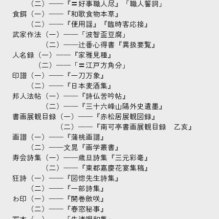
（二）──『〓好事職人尽』「職人誓詞」
食餌（一）──『和歌食物本草』
（二）──『便用謡』『臨時客応接』
武家作法（一）──「波智盃豆腐」
（二）──辻番心得書『異扱要覧』
人名録（一）──『家雅見種』
（二）──「〓江戸方角分」
印譜（一）──『一刀万象』
（二）──『日本麦酒集』
邦人法帖（一）──『詩仏苦吟帖』
（二）──『三十六峰山陽外史遺墨』
書画展観目録（一）──『赤松居展観図録』
（二）──『南可亭書画展観目録 乙亥』
画譜（一）──『蒲桃画譜』
（二）──文晁『画学叢書』
寿会詩集（一）──歳旦詩集『三元彩毫』
（二）──『東都嘉慶花宴集稿』
狂詩（一）──『図惚先生詩集』
（二）──『一部詩集』
わ印（一）──『開巻斂咲』
（二）──『春窓秘事』
写本（一）──「牛渚唱和集」