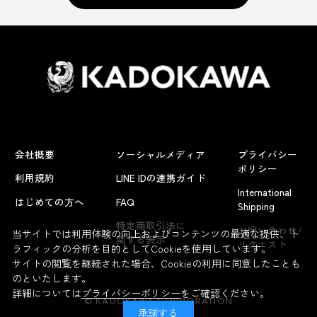
会社概要
ソーシャルメディア
プライバシー
ポリシー
利用規約
LINE IDの連携ガイド
International
はじめての方へ
FAQ
Shipping
よくあるお問い合わせ
特定商取引法に
お問い合わせ/
当サイトでは利用体験の向上およびコンテンツの最適な提供、ト
関する表示
リクエスト
ラフィックの分析を目的としてCookieを使用しています。
サイトの閲覧を継続された場合、Cookieの利用に同意したことも
のといたします。
詳細については
プライバシーポリシー
をご確認ください。
© KADOKAWA CORPORATION
承諾する