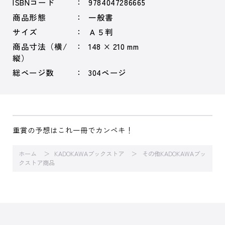
ISBNコード
9784047286665
商品形態
一般書
サイズ
Ａ５判
商品寸法（横/
148 × 210 mm
縦）
総ページ数
304ページ
重賞の予想はこれ一冊でカンペキ！
ホーム
KADOKAWAブックストア
その他KADOKAWAブッ
クストア商品