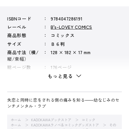
ISBNコード
9784047286191
レーベル
B's-LOVEY COMICS
商品形態
コミックス
サイズ
Ｂ６判
商品寸法（横/
128 × 182 × 17 mm
縦/束幅）
総ページ数
176ページ
もっと見る
失恋と同時に恋をされる側の痛みを知る――幼なじみのセ
ンチメンタル・ラブ
ホーム
KADOKAWAブックストア
コミック
ホーム
KADOKAWAラノベ＆コミックグッズストア
その