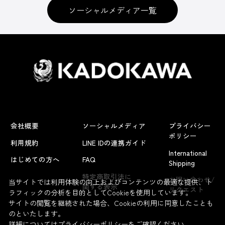
ソーシャルメディア一覧
会社概要
ソーシャルメディア
プライバシー
ポリシー
利用規約
LINE IDの連携ガイド
International
はじめての方へ
FAQ
Shipping
よくあるお問い合わせ
特定商取引法に
お問い合わせ/
当サイトでは利用体験の向上およびコンテンツの最適な提供、ト
関する表示
リクエスト
ラフィックの分析を目的としてCookieを使用しています。
サイトの閲覧を継続された場合、Cookieの利用に同意したことも
のといたします。
詳細については
プライバシーポリシー
をご確認ください。