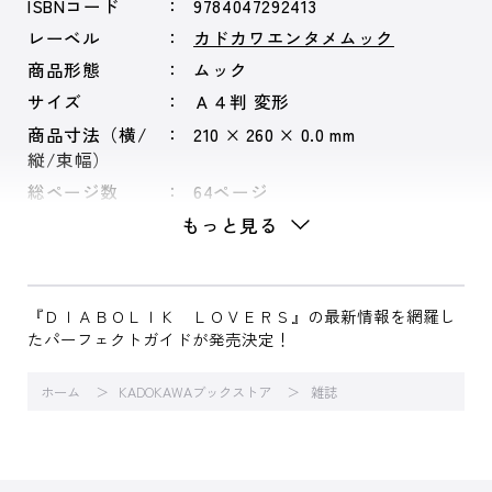
ISBNコード
9784047292413
レーベル
カドカワエンタメムック
商品形態
ムック
サイズ
Ａ４判 変形
商品寸法（横/
210 × 260 × 0.0 mm
縦/束幅）
総ページ数
64ページ
もっと見る
『ＤＩＡＢＯＬＩＫ ＬＯＶＥＲＳ』の最新情報を網羅し
たパーフェクトガイドが発売決定！
ホーム
KADOKAWAブックストア
雑誌