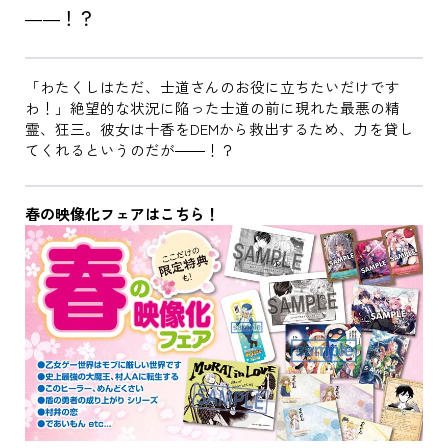
――！？
「わたくしはただ、士道さんのお役に立ちたいだけです
わ！」絶望的な状況に陥った士道の前に現れた最悪の精
霊、狂三。彼女は十香をDEMから救出するため、力を貸し
てくれるというのだが――！？
春の映像化フェアはこちら！