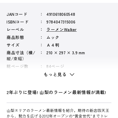
JANコード
4910618060548
ISBNコード
9784047315006
レーベル
ラーメンWalker
商品形態
ムック
サイズ
Ａ４判
商品寸法（横/
210 × 297 × 3.9 mm
縦/束幅）
総ページ数
84ページ
もっと見る
2年ぶりに登場! 山梨のラーメン最新情報が満載!
山梨エリアのラーメン最新情報を紹介。期待の新店四天王
から、勢力を広げる2012年オープンの“黄金世代”までトレ