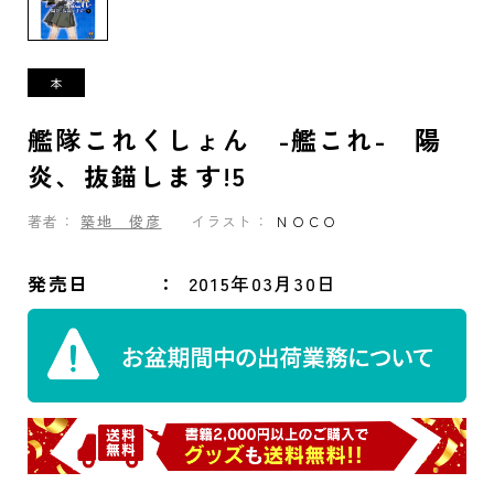
艦隊これくしょん -艦これ- 陽
炎、抜錨します!5
著者：
築地 俊彦
イラスト：
ＮＯＣＯ
発売日
2015年03月30日