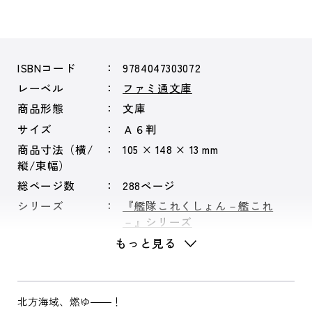
ISBNコード
9784047303072
レーベル
ファミ通文庫
商品形態
文庫
サイズ
Ａ６判
商品寸法（横/
105 × 148 × 13 mm
縦/束幅）
総ページ数
288ページ
シリーズ
『艦隊これくしょん－艦これ
－』シリーズ
もっと見る
北方海域、燃ゆ――！