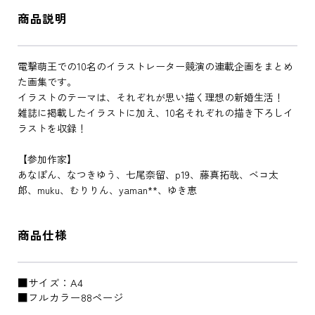
商品説明
電撃萌王での10名のイラストレーター競演の連載企画をまとめ
た画集です。
イラストのテーマは、それぞれが思い描く理想の新婚生活！
雑誌に掲載したイラストに加え、10名それぞれの描き下ろしイ
ラストを収録！
【参加作家】
あなぽん、なつきゆう、七尾奈留、p19、藤真拓哉、ベコ太
郎、muku、むりりん、yaman**、ゆき恵
商品仕様
■サイズ：A4
■フルカラー88ページ