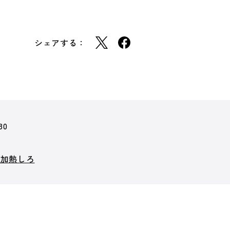
シェアする：
80
は加熱しろ