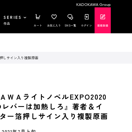
KADOKAWA Group
SERIES
作品
カート
お気に入り
SNS一覧
ログイン
新規登録
箔押しサイン入り複製原画
ＡＷＡライトノベルEXPO2020
のレバーは加熱しろ』著者＆イ
ター箔押しサイン入り複製原画
2021年7月上旬