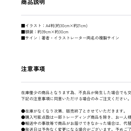
商品説明
■イラスト：A4判(約30cm×約21cm)
■額装：約39cm×約30cm
■サイン：著者・イラストレーター両名の複製サイン
注意事項
在庫僅少の商品となります為、不良品が発生した場合でも交
下記の注意事項に同意いただける場合のみご注文ください
●在庫がなくなり次第、販売終了とさせていただきます。
●購入可能点数は一部トレーディング商品を除き、お一人様
●輸送中の事故等で商品がお届けできなかった場合は、代
●発送日は予告なく変更になる場合がございます。予めご