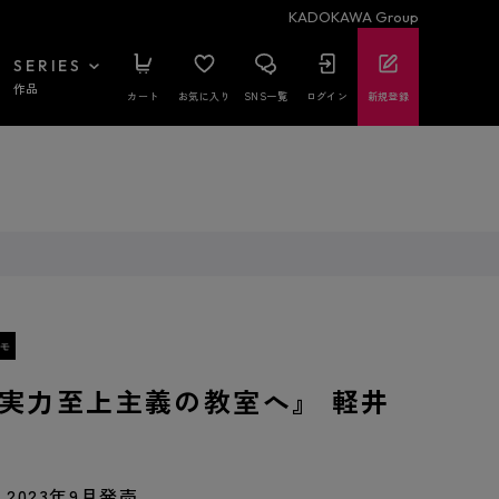
KADOKAWA Group
SERIES
作品
カート
お気に入り
SNS一覧
ログイン
新規登録
実力至上主義の教室へ』 軽井
2023年9月発売