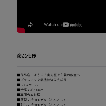
商品仕様
■作品名：ようこそ実力至上主義の教室へ
■プラスチック製塗装済み完成品
■1/7スケール
■全高：約250mm
■専用台座付属
■原型：松田モデル（ふんどし）
■彩色：松田モデル（ふんどし）