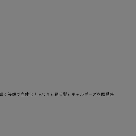
フに、輝く笑顔で立体化！ふわりと踊る髪とギャルポーズを躍動感