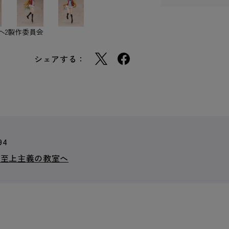
へ2製作委員会
シェアする：
94
力至上主義の教室へ