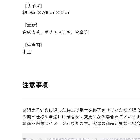
【サイズ】
約H9cm×W10cm×D3cm
【素材】
合成皮革、ポリエステル、合金等
【生産国】
中国
注意事項
※販売予定数に達した時点で受付を終了させていただく場
※商品仕様や発送日は予告なく変更になる場合がございま
※商品画像はイメージとなります。実際の商品と異なる場
ホーム
KADOKAWAアニメストア
その他KADOKAWA