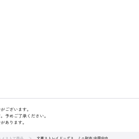
合がございます。
す。予めご了承ください。
合があります。
アニメストア商品
文豪ストレイドッグス ミニ財布 中原中也