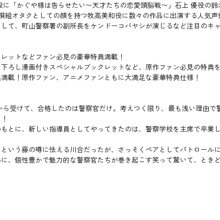
役に「かぐや様は告らせたい〜天才たちの恋愛頭脳戦〜」石上 優役の
新撰組オタクとしての顔を持つ牧高美和役に数々の作品に出演する人気
そして、町山警察署の副所長をケンドーコバヤシが演じるなど注目のキ
クレットなどファン必見の豪華特典満載！
下ろし漫画付きスペシャルブックレットなど、原作ファン必見の特典を
典満載！原作ファン、アニメファンともに大満足な豪華特典仕様！
から受けて、合格したのは警察官だけ。考えつく限り、最も浅い理由で
い！
もとに、新しい指導員としてやってきたのは、警察学校を主席で卒業し
たという藤の噂に怯える川合だったが、さっそくペアとしてパトロール
心に、個性豊かで魅力的な警察官たちが巻き起こす笑って驚いて、とき