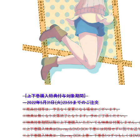
【上下巻購入特典付与対象期間】
～2022年5月31日(火)23:59までのご注文
※商品仕様等は、予告なく変更になる場合がございます。
※特典は無くなり次第終了となります。予めご了承ください。
※特典対象期間以降に上下巻購入いただいても特典は付属しません。
※上下巻購入特典はBlu-ray＆DVD BOX 下巻には同梱せずに別でお
※上下巻購入特典は、Blu-ray BOX 上巻～ 下巻各1つずつもしくはD