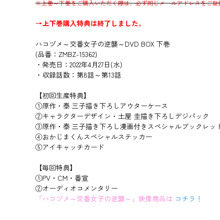
※上巻～下巻をご購入いただく際は、必ず同じメールアドレスをご登
→上下巻購入特典は終了しました。
ハコヅメ～交番女子の逆襲～DVD BOX 下巻
(品番：ZMBZ-15362)
・発売日：2022年4月27日(水)
・収録話数：第8話～第13話
【初回生産特典】
①原作・泰 三子描き下ろしアウターケース
②キャラクターデザイン・土屋 圭描き下ろしデジパック
③原作・泰 三子描き下ろし漫画付きスペシャルブックレッ
④おかじまくんスペシャルステッカー
⑤アイキャッチカード
【毎回特典】
①PV・CM・番宣
②オーディオコメンタリー
「ハコヅメ～交番女子の逆襲～」映像商品は
コチラ！