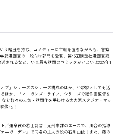
という経歴を持ち、コメディーに主軸を置きながらも、警察
小学館漫画賞の一般向け部門を受賞、第45回講談社漫画賞総
送されるなど、いま最も話題のコミックがいよいよ2022年1
・オブ」シリーズのシリーズ構成のほか、小説家としても活
めるほか、「ノーガンズ・ライフ」シリーズで総作画監督を
」など数々の人気・話題作を手掛ける実力派スタジオ・マッ
で映像化！
コゼット／運命役の若山詩音！元刑事課のエースで、川合の指導
ヴァ―ガーデン」で同名の主人公役の石川由依！また、藤の