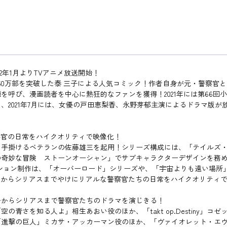
2年1月よりTVアニメ放送開始！
50万部を突破した泰 三子による人気コミック！作者自身が元・警察官
呼び、漫画読者を中心に熱狂的なファンを獲得！2021年には第66回
2021年7月には、女優の戸田恵梨香、永野芽郁主演によるドラマ版が放
察官の日常をハイクオリティで映像化！
を手掛けるベテランの佐藤雄三を起用！シリーズ構成には、「テイルズ
の奇妙な冒険 ストーンオーシャン」でサブキャラクターデザインを務
ション制作は、「オーバーロード」シリーズや、「宇宙よりも遠い場所
ィからシリアスまでやけにリアルな警察官たちの日常をハイクオリティ
ーからシリアスまで警察官たちのドラマを演じきる！
青さを知る人よ」相生あおい役のほか、「takt op.Destiny」
「進撃の巨人」ミカサ・アッカーマン役のほか、「ヴァイオレット・エ