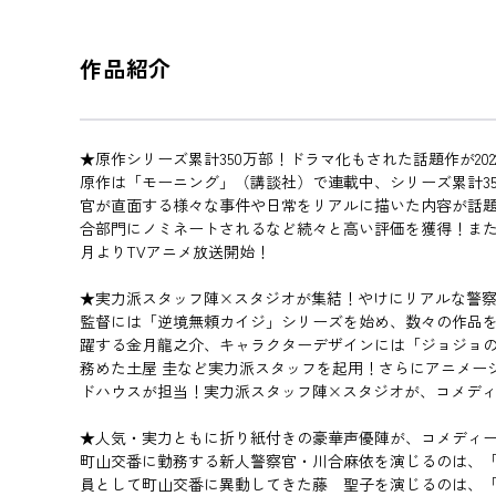
作品紹介
★原作シリーズ累計350万部！ドラマ化もされた話題作が202
原作は「モーニング」（講談社）で連載中、シリーズ累計3
官が直面する様々な事件や日常をリアルに描いた内容が話題を
合部門にノミネートされるなど続々と高い評価を獲得！また、
月よりTVアニメ放送開始！
★実力派スタッフ陣×スタジオが集結！やけにリアルな警
監督には「逆境無頼カイジ」シリーズを始め、数々の作品
躍する金月龍之介、キャラクターデザインには「ジョジョ
務めた土屋 圭など実力派スタッフを起用！さらにアニメー
ドハウスが担当！実力派スタッフ陣×スタジオが、コメデ
★人気・実力ともに折り紙付きの豪華声優陣が、コメディ
町山交番に勤務する新人警察官・川合麻依を演じるのは、「空の
員として町山交番に異動してきた藤 聖子を演じるのは、