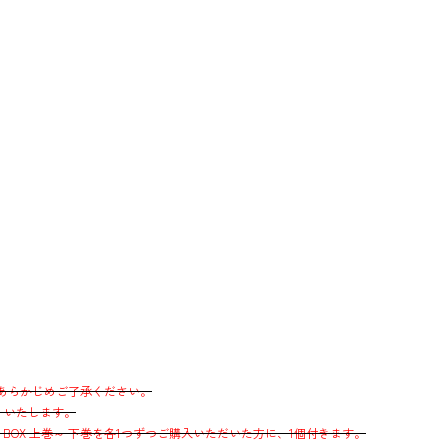
あらかじめご了承ください。
送りいたします。
VD BOX 上巻～ 下巻を各1つずつご購入いただいた方に、1個付きます。