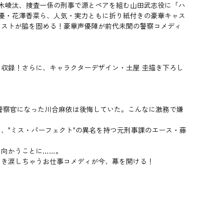
鈴木崚汰、捜査一係の刑事で源とペアを組む山田武志役に「ハ
声優・花澤香菜ら、人気・実力ともに折り紙付きの豪華キャス
ャストが脇を固める！豪華声優陣が前代未聞の警察コメディ
収録！さらに、キャラクターデザイン・土屋 圭描き下ろし
警察官になった川合麻依は後悔していた。こんなに激務で嫌
、"ミス・パーフェクト"の異名を持つ元刑事課のエース・藤
に向かうことに……。
どき涙しちゃうお仕事コメディが今、幕を開ける！