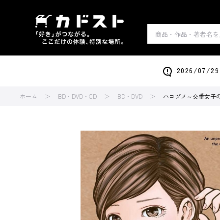
2026/0
ホーム
BD・DVD・CD
BD・DVD
ハコヅメ～交番女子の逆