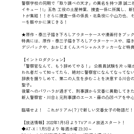
警察学校の同期で「取り調べの天才」の異名を持つ源 誠二
イキュー！!」五色 工役の土屋神葉、捜査一係に所属し、
トが集結！！さらに捜査一係の係長・北条役に小山力也、
ーを賑やかに演じきる！
★原作・泰三子描き下ろしアウターケースや漫画付きブッ
特典には、原作・泰三子描き下ろしアウターケースや、描き
デジパックや、おかじまくんスペシャルステッカーなど特
【イントロダクション】
「警察官なんて、もう辞めてやる！」 公務員試験を片っ端
われ者だって知ってたら、絶対に警察官になんてなってな
辞表を握りしめて、第二の人生を歩むことを決意する川合の
聖子。
後輩へのパワハラが過ぎて、刑事課から交番に異動してき
新人警察官・川合と元刑事課のエース・藤の凸凹ペアを中
臨場せよ！ これがリアル(？)で新しい交番女子の物語だ！
【放送情報】2022年1月5日よりTVアニメ放送スタート！
◆AT-X：1月5日より 毎週水曜 23:30～