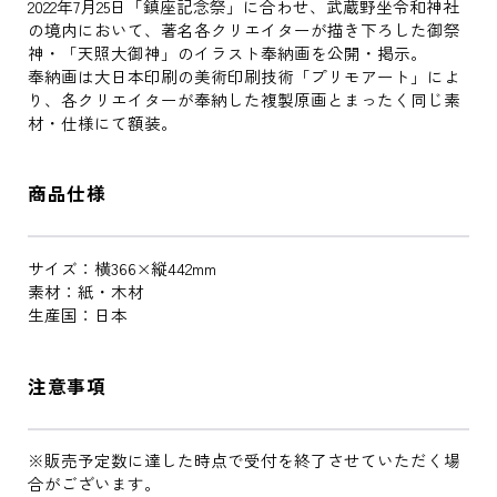
2022年7月25日「鎮座記念祭」に合わせ、武蔵野坐令和神社
の境内において、著名各クリエイターが描き下ろした御祭
神・「天照大御神」のイラスト奉納画を公開・掲示。
奉納画は大日本印刷の美術印刷技術「プリモアート」によ
り、各クリエイターが奉納した複製原画とまったく同じ素
材・仕様にて額装。
商品仕様
サイズ：横366×縦442mm
素材：紙・木材
生産国：日本
注意事項
※販売予定数に達した時点で受付を終了させていただく場
合がございます。