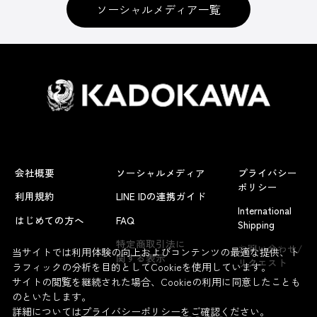
ソーシャルメディア一覧
会社概要
ソーシャルメディア
プライバシー
ポリシー
利用規約
LINE IDの連携ガイド
International
はじめての方へ
FAQ
Shipping
よくあるお問い合わせ
特定商取引法に
お問い合わせ/
当サイトでは利用体験の向上およびコンテンツの最適な提供、ト
関する表示
リクエスト
ラフィックの分析を目的としてCookieを使用しています。
サイトの閲覧を継続された場合、Cookieの利用に同意したことも
のといたします。
詳細については
プライバシーポリシー
をご確認ください。