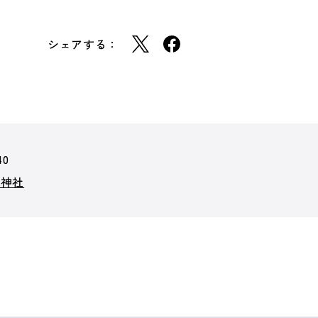
シェアする：
40
和神社