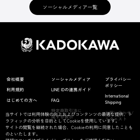
ソーシャルメディア一覧
会社概要
ソーシャルメディア
プライバシー
ポリシー
利用規約
LINE IDの連携ガイド
International
はじめての方へ
FAQ
Shipping
よくあるお問い合わせ
特定商取引法に
お問い合わせ/
当サイトでは利用体験の向上およびコンテンツの最適な提供、ト
関する表示
リクエスト
ラフィックの分析を目的としてCookieを使用しています。
サイトの閲覧を継続された場合、Cookieの利用に同意したことも
のといたします。