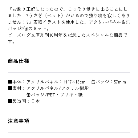
『お飾り王妃になったので、こっそり働きに出ることにし
ました ?うさぎ（ペット）がいるので独り寝も寂しくあり
ません！?』表紙イラストを使用した、アクリルパネル＆缶
バッジ2個のセット。
ビーズログ文庫創刊16周年を記念したスペシャルな商品で
す。
商品仕様
■本体：アクリルパネル：Ｈ17×13cｍ 缶バッジ：57ｍｍ
■素材：アクリルパネル/アクリル樹脂
缶バッジ/PET・ブリキ・紙
■製造国：日本
注意事項