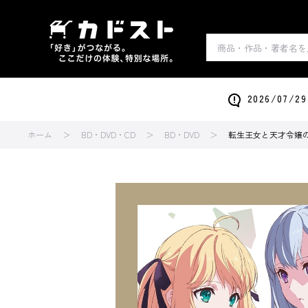
2026/0
ホーム
BD・DVD・CD
BD・DVD
転生王女と天才令嬢の魔法