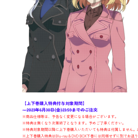
【上下巻購入特典付与対象期間】
～2023年6月30日(金)23:59までのご注文
※商品仕様等は、予告なく変更になる場合がございます。
※特典は無くなり次第終了となります。予めご了承ください。
※特典対象期間以降に上下巻購入いただいても特典は付属しません。
※上下巻購入特典はBlu-ray＆DVD BOX下巻には同梱せずに別でお