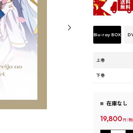
Blu-ray BOX
D
上巻
下巻
在庫なし
19,800
円