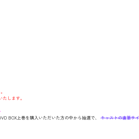
い。
りいたします。
★
X&DVD BOX上巻を購入いただいた方の中から抽選で、
キャストの直筆サ