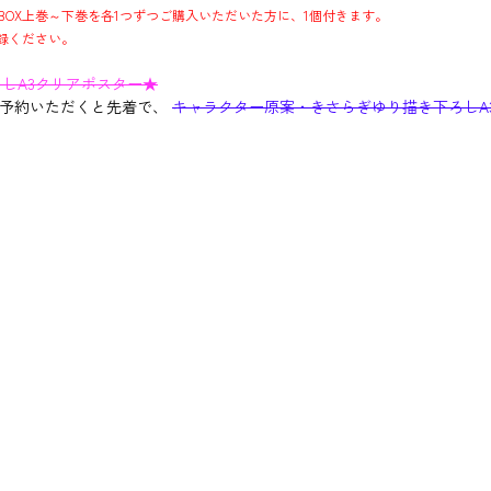
VD BOX上巻～下巻を各1つずつご購入いただいた方に、1個付きます。
録ください。
しA3クリアポスター★
Xをご予約いただくと先着で、
キャラクター原案・きさらぎゆり描き下ろしA