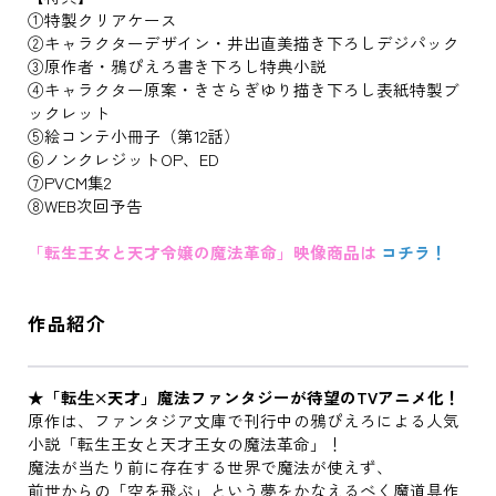
①特製クリアケース
②キャラクターデザイン・井出直美描き下ろしデジパック
③原作者・鴉ぴえろ書き下ろし特典小説
④キャラクター原案・きさらぎゆり描き下ろし表紙特製ブ
ックレット
⑤絵コンテ小冊子（第12話）
⑥ノンクレジットOP、ED
⑦PVCM集2
⑧WEB次回予告
「転生王女と天才令嬢の魔法革命」映像商品は
コチラ！
作品紹介
★「転⽣×天才」魔法ファンタジーが待望のTVアニメ化！
原作は、ファンタジア文庫で刊行中の鴉ぴえろによる人気
小説「転生王女と天才王女の魔法革命」！
魔法が当たり前に存在する世界で魔法が使えず、
前世からの「空を飛ぶ」という夢をかなえるべく魔道具作