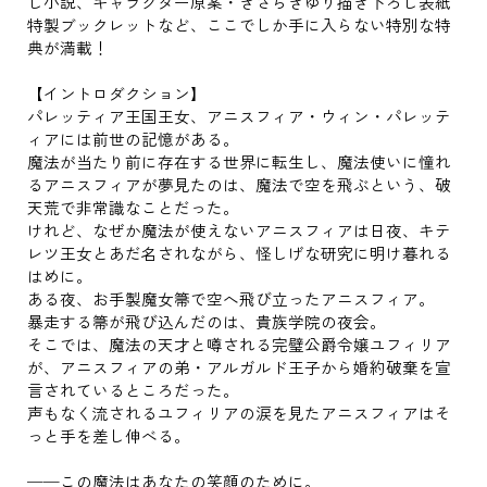
し小説、キャラクター原案・きさらぎゆり描き下ろし表紙
特製ブックレットなど、ここでしか手に入らない特別な特
典が満載！
【イントロダクション】
パレッティア王国王女、アニスフィア・ウィン・パレッテ
ィアには前世の記憶がある。
魔法が当たり前に存在する世界に転生し、魔法使いに憧れ
るアニスフィアが夢見たのは、魔法で空を飛ぶという、破
天荒で非常識なことだった。
けれど、なぜか魔法が使えないアニスフィアは日夜、キテ
レツ王女とあだ名されながら、怪しげな研究に明け暮れる
はめに。
ある夜、お手製魔女箒で空へ飛び立ったアニスフィア。
暴走する箒が飛び込んだのは、貴族学院の夜会。
そこでは、魔法の天才と噂される完璧公爵令嬢ユフィリア
が、アニスフィアの弟・アルガルド王子から婚約破棄を宣
言されているところだった。
声もなく流されるユフィリアの涙を見たアニスフィアはそ
っと手を差し伸べる。
──この魔法はあなたの笑顔のために。