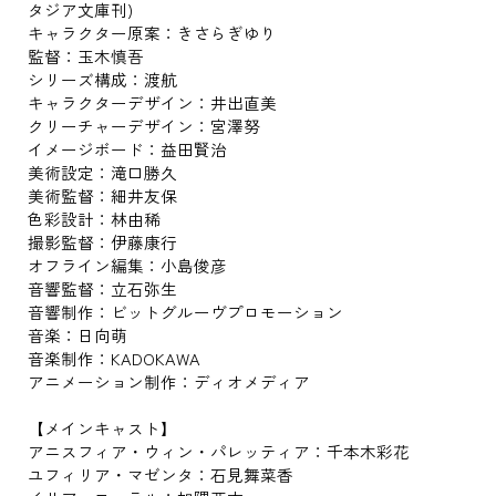
タジア文庫刊)
キャラクター原案：きさらぎゆり
監督：玉木慎吾
シリーズ構成：渡航
キャラクターデザイン：井出直美
クリーチャーデザイン：宮澤努
イメージボード：益田賢治
美術設定：滝口勝久
美術監督：細井友保
色彩設計：林由稀
撮影監督：伊藤康行
オフライン編集：小島俊彦
音響監督：立石弥生
音響制作：ビットグルーヴプロモーション
音楽：日向萌
音楽制作：KADOKAWA
アニメーション制作：ディオメディア
【メインキャスト】
アニスフィア・ウィン・パレッティア：千本木彩花
ユフィリア・マゼンタ：石見舞菜香