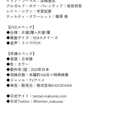
イリア・コーラル：加隈亜衣
アルガルド・ボナ・パレッティア：坂田将吾
レイニ・シアン：羊宮妃那
ティルティ・クラーレット：篠原 侑
【DVDスペック】
◆仕様：片面2層+片面1層
◆画面サイズ：16:9スクイーズ
◆音声：リニアPCM
【共通スペック】
◆言語：日本語
◆色：カラー
◆製作年/国：2023年日本
◆収録分数：本編約144分＋特典映像
◆ジャンル：TVアニメ
◆発売・販売元：株式会社KADOKAWA
◆公式サイト：tenten-kakumei.com
◆公式Twitter：@tenten_kakumei