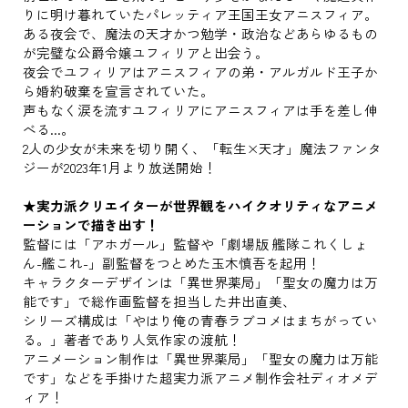
りに明け暮れていたパレッティア王国王女アニスフィア。
ある夜会で、魔法の天才かつ勉学・政治などあらゆるもの
が完璧な公爵令嬢ユフィリアと出会う。
夜会でユフィリアはアニスフィアの弟・アルガルド王子か
ら婚約破棄を宣言されていた。
声もなく涙を流すユフィリアにアニスフィアは手を差し伸
べる...。
2人の少女が未来を切り開く、「転生×天才」魔法ファンタ
ジーが2023年1月より放送開始！
★実力派クリエイターが世界観をハイクオリティなアニメ
ーションで描き出す！
監督には「アホガール」監督や「劇場版 艦隊これくしょ
ん-艦これ-」副監督をつとめた玉木慎吾を起用！
キャラクターデザインは「異世界薬局」「聖女の魔力は万
能です」で総作画監督を担当した井出直美、
シリーズ構成は「やはり俺の青春ラブコメはまちがってい
る。」著者であり人気作家の渡航！
アニメーション制作は「異世界薬局」「聖女の魔力は万能
です」などを手掛けた超実力派アニメ制作会社ディオメデ
ィア！