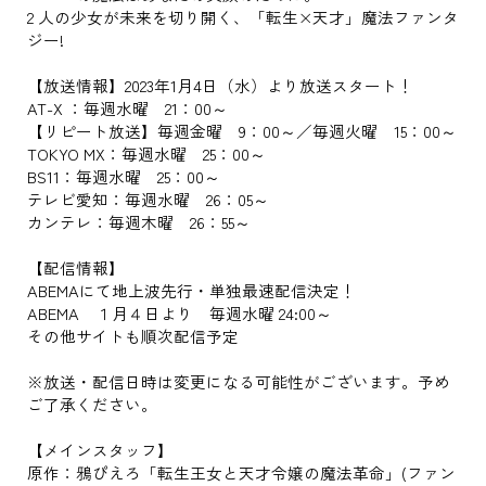
2 人の少女が未来を切り開く、「転生×天才」魔法ファンタ
ジー!
【放送情報】2023年1月4日（水）より放送スタート！
AT-X ：毎週水曜 21：00～
【リピート放送】毎週金曜 9：00～／毎週火曜 15：00～
TOKYO MX：毎週水曜 25：00～
BS11：毎週水曜 25：00～
テレビ愛知：毎週水曜 26：05～
カンテレ：毎週木曜 26：55～
【配信情報】
ABEMAにて地上波先行・単独最速配信決定！
ABEMA １月４日より 毎週水曜 24:00～
その他サイトも順次配信予定
※放送・配信日時は変更になる可能性がございます。予め
ご了承ください。
【メインスタッフ】
原作：鴉ぴえろ「転生王女と天才令嬢の魔法革命」(ファン