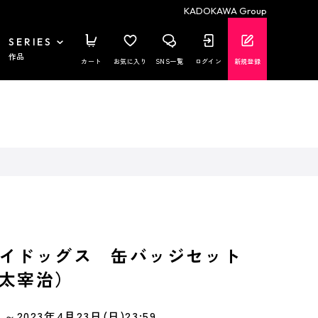
KADOKAWA Group
SERIES
作品
カート
お気に入り
SNS一覧
ログイン
新規登録
イドッグス 缶バッジセット
太宰治）
～2023年4月23日(日)23:59