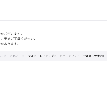
合がございます。
す。予めご了承ください。
合があります。
アニメストア商品
文豪ストレイドッグス 缶バッジセット（中島敦＆太宰治）