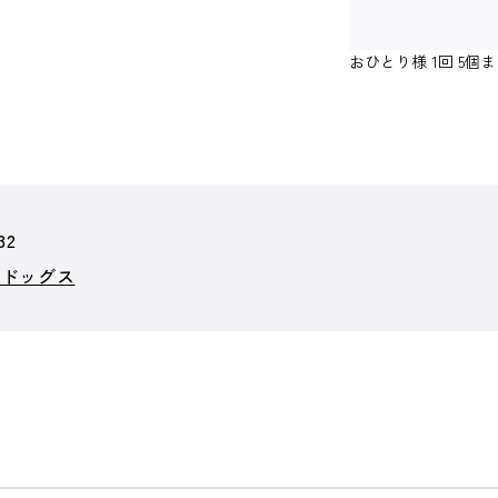
おひとり様 1回 5
32
イドッグス