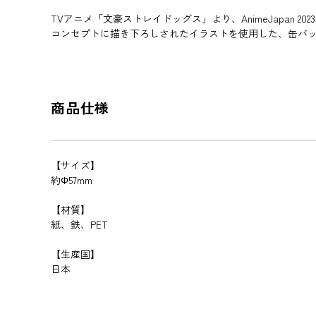
TVアニメ「文豪ストレイドッグス」より、AnimeJapan 2023の
コンセプトに描き下ろしされたイラストを使用した、缶バ
商品仕様
【サイズ】
約Φ57mm
【材質】
紙、鉄、PET
【生産国】
日本